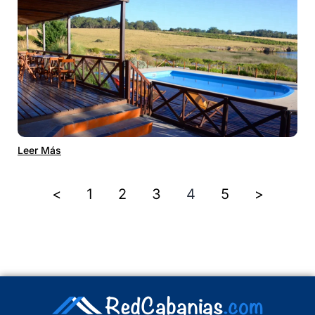
Leer Más
<
1
2
3
4
5
>