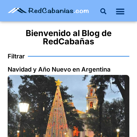
Buenos Aires
Costa Atlántica
Publicar mi propie
Bienvenido al
Blog
de
RedCabañas
Filtrar
Navidad y Año Nuevo en Argentina