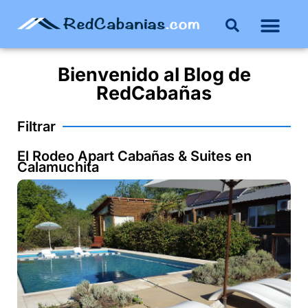
Buenos Aires
Costa Atlántica
Publicar mi propie
Bienvenido al
Blog
de
RedCabañas
Filtrar
El Rodeo Apart Cabañas & Suites en
Calamuchita