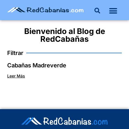
Buenos Aires
Costa Atlántica
Publicar mi propie
Bienvenido al
Blog
de
RedCabañas
Filtrar
Cabañas Madreverde
Leer Más