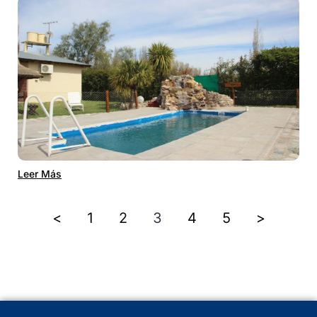
Leer Más
<
1
2
3
4
5
>