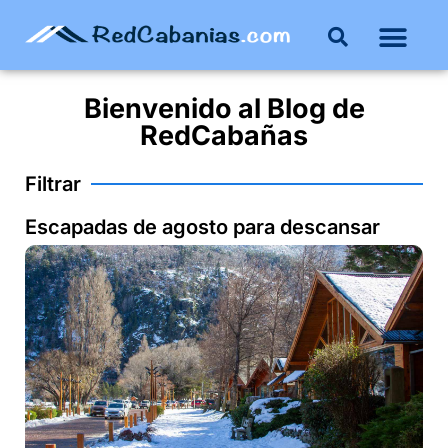
Buenos Aires
Costa Atlántica
Publicar mi propie
Bienvenido al
Blog
de
RedCabañas
Filtrar
Escapadas de agosto para descansar