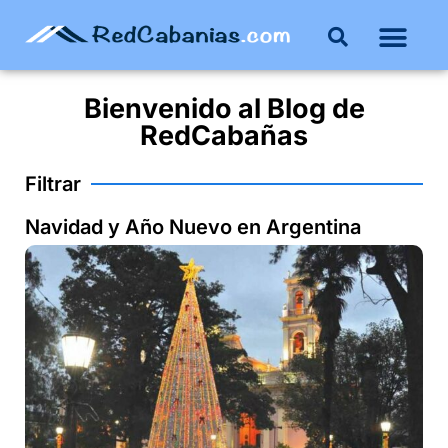
Buenos Aires
Costa Atlántica
Publicar mi propie
Bienvenido al
Blog
de
RedCabañas
Filtrar
Navidad y Año Nuevo en Argentina