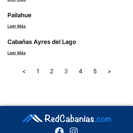
Pailahue
Leer Más
Cabañas Ayres del Lago
Leer Más
<
1
2
3
4
5
>