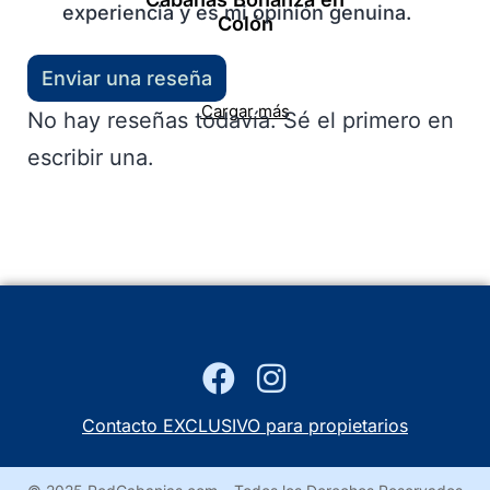
experiencia y es mi opinión genuina.
Colón
Enviar una reseña
Cargar más
No hay reseñas todavía. Sé el primero en
escribir una.
Contacto EXCLUSIVO para propietarios