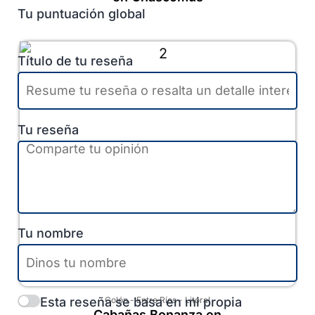
Tu puntuación global
Título de tu reseña
Tu reseña
Tu nombre
Esta reseña se basa en mi propia
Colón
-
Entre Ríos
-
Litoral
Cabañas Bonanza en