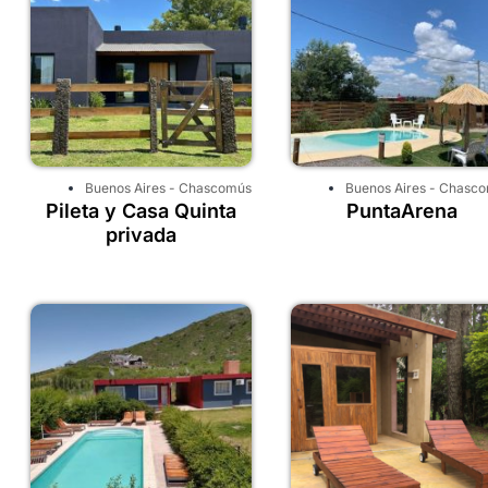
Buenos Aires
-
Chascomús
Buenos Aires
-
Chasco
Pileta y Casa Quinta
PuntaArena
privada