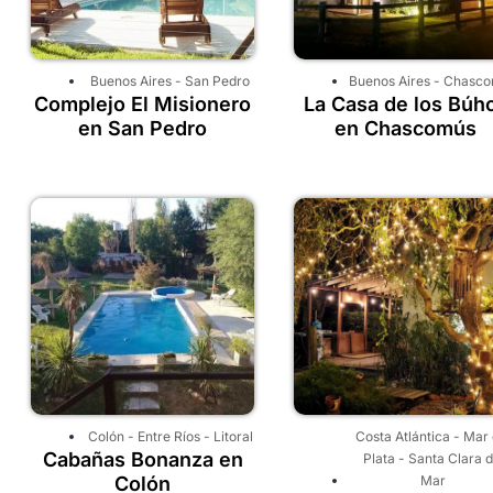
Buenos Aires
-
San Pedro
Buenos Aires
-
Chasco
Complejo El Misionero
La Casa de los Búh
en San Pedro
en Chascomús
Colón
-
Entre Ríos
-
Litoral
Costa Atlántica
-
Mar 
Cabañas Bonanza en
Plata
-
Santa Clara d
Colón
Mar