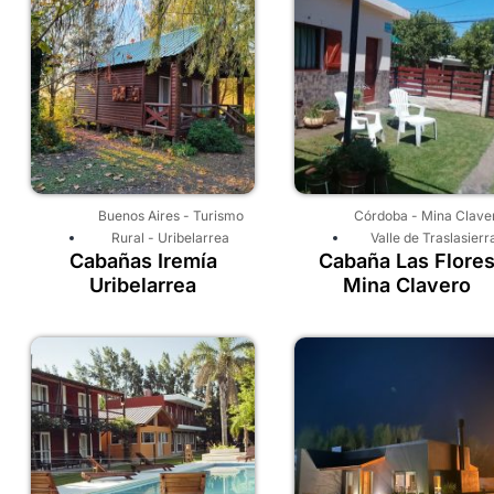
Buenos Aires
-
Turismo
Córdoba
-
Mina Clave
Rural
-
Uribelarrea
Valle de Traslasierr
Cabañas Iremía
Cabaña Las Flore
Uribelarrea
Mina Clavero