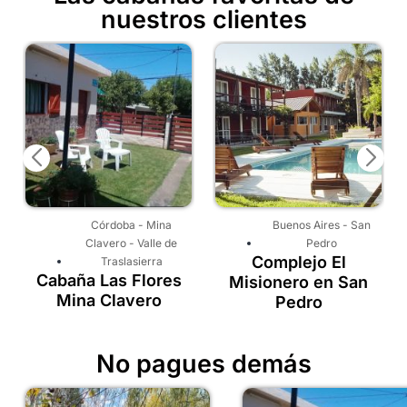
nuestros clientes
o
Córdoba
-
Mina
Buenos Aires
-
San
Clavero
-
Valle de
Pedro
Complejo El
Traslasierra
Cabaña Las Flores
Misionero en San
Mina Clavero
Pedro
No pagues demás