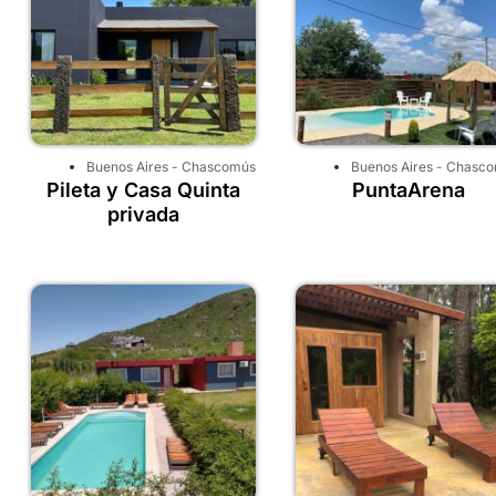
Buenos Aires
-
Chascomús
Buenos Aires
-
Chasco
Pileta y Casa Quinta
PuntaArena
privada