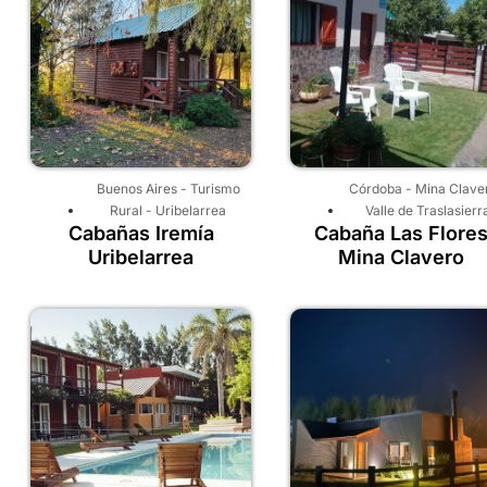
Buenos Aires
-
Turismo
Córdoba
-
Mina Clave
Rural
-
Uribelarrea
Valle de Traslasierr
Cabañas Iremía
Cabaña Las Flore
Uribelarrea
Mina Clavero