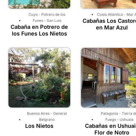
Cuyo
-
Potrero de los
Costa Atlántica
-
Mar 
Cabañas Los Castor
Funes
-
San Luis
Cabaña en Potrero de
en Mar Azul
los Funes Los Nietos
Buenos Aires
-
General
Patagonia
-
Tierra d
Belgrano
Fuego
-
Ushuaia
Los Nietos
Cabañas en Ushuai
Flor de Notro