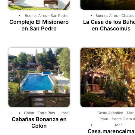
Buenos Aires
-
San Pedro
Buenos Aires
-
Chasco
Complejo El Misionero
La Casa de los Búh
en San Pedro
en Chascomús
Colón
-
Entre Ríos
-
Litoral
Costa Atlántica
-
Mar 
Cabañas Bonanza en
Plata
-
Santa Clara d
Colón
Mar
Casa.marencalma