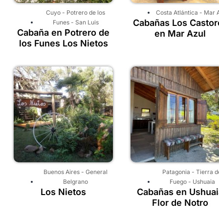
Cuyo
-
Potrero de los
Costa Atlántica
-
Mar 
Cabañas Los Castor
Funes
-
San Luis
Cabaña en Potrero de
en Mar Azul
los Funes Los Nietos
Buenos Aires
-
General
Patagonia
-
Tierra d
Belgrano
Fuego
-
Ushuaia
Los Nietos
Cabañas en Ushuai
Flor de Notro