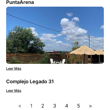
PuntaArena
Leer Más
Complejo Legado 31
Leer Más
<
1
2
3
4
5
>