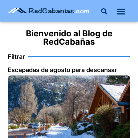
Buenos Aires
Costa Atlántica
Publicar mi propie
Bienvenido al
Blog
de
RedCabañas
Filtrar
Escapadas de agosto para descansar