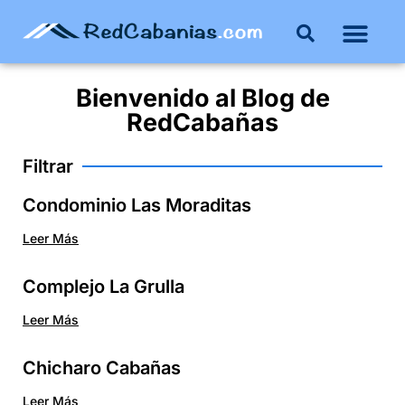
Buenos Aires
Costa Atlántica
Publicar mi propie
Bienvenido al
Blog
de
RedCabañas
Filtrar
Condominio Las Moraditas
Leer Más
Complejo La Grulla
Leer Más
Chicharo Cabañas
Leer Más