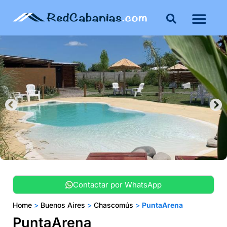
Buenos Aires
Costa Atlántica
Publicar mi propie
Contactar por WhatsApp
Home
>
Buenos Aires
>
Chascomús
>
PuntaArena
PuntaArena