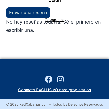
Colón
Enviar una reseña
Cargar más
No hay reseñas todavía. Sé el primero en
escribir una.
Contacto EXCLUSIVO para propietarios
© 2025 RedCabanias.com – Todos los Derechos Reservados