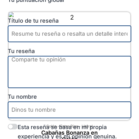
Título de tu reseña
Tu reseña
Tu nombre
Esta reseña se basa en mi propia
Colón
-
Entre Ríos
-
Litoral
Cabañas Bonanza en
experiencia y es mi opinión genuina.