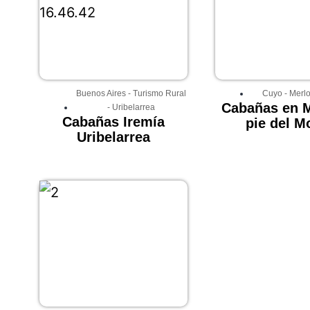
Buenos Aires
-
Turismo Rural
Cuyo
-
Merl
Cabañas en M
-
Uribelarrea
Cabañas Iremía
pie del M
Uribelarrea