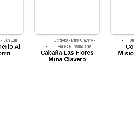
o
-
San Luis
Córdoba
-
Mina Clavero
-
Bu
erlo Al
Co
Valle de Traslasierra
Cabaña Las Flores
orro
Misio
Mina Clavero