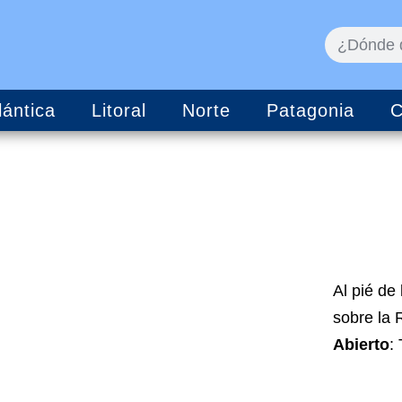
lántica
Litoral
Norte
Patagonia
C
Al pié de
sobre la 
Abierto
: