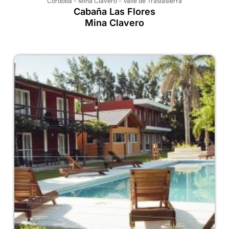
Córdoba
-
Mina Clavero
-
Valle de Traslasierra
Cabaña Las Flores
Mina Clavero