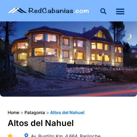
Buenos Aires
Costa Atlántica
Publicar mi propie
Home
>
Patagonia
>
Altos del Nahuel
Altos del Nahuel
Av. Bustillo Km. 4.664, Bariloche.