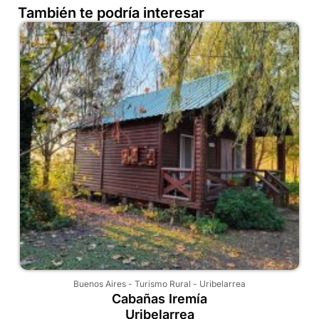
También te podría interesar
Buenos Aires
-
Turismo Rural
-
Uribelarrea
Cabañas Iremía
Uribelarrea