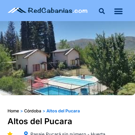
Buenos Aires
Costa Atlántica
Publicar mi propie
Home
>
Córdoba
>
Altos del Pucara
Altos del Pucara
Pasaje Pucará sin número - Huerta