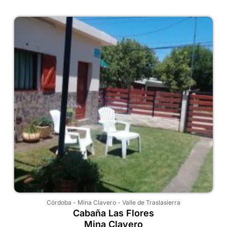
Córdoba
-
Mina Clavero
-
Valle de Traslasierra
Cabaña Las Flores
Mina Clavero