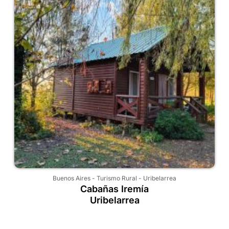
Buenos Aires
-
Turismo Rural
-
Uribelarrea
Cabañas Iremía
Uribelarrea