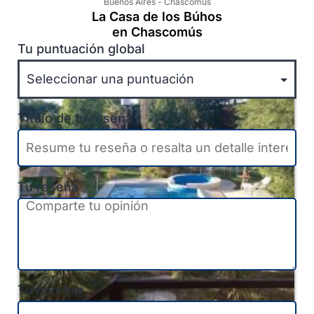
Buenos Aires
-
Chascomús
La Casa de los Búhos
en Chascomús
Tu puntuación global
Título de tu reseña
Tu reseña
Tu nombre