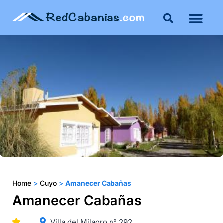
Buenos Aires
Costa Atlántica
Publicar mi propie
Home
>
Cuyo
>
Amanecer Cabañas
Amanecer Cabañas
Villa del Milagro n° 292