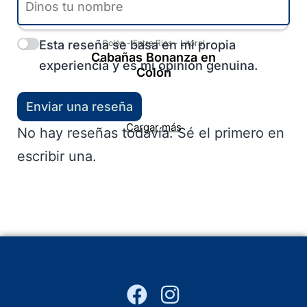
Esta reseña se basa en mi propia
Colón
-
Entre Ríos
-
Litoral
Cabañas Bonanza en
experiencia y es mi opinión genuina.
Colón
Enviar una reseña
Cargar más
No hay reseñas todavía. Sé el primero en
escribir una.