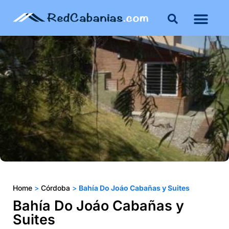
Buenos Aires
Costa Atlántica
Publicar mi propie
Home
>
Córdoba
>
Bahía Do Joáo Cabañas y Suites
Bahía Do Joáo Cabañas y
Suites