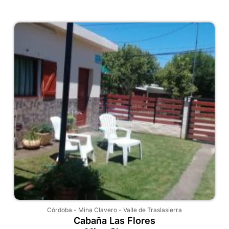
Córdoba
-
Mina Clavero
-
Valle de Traslasierra
Cabaña Las Flores