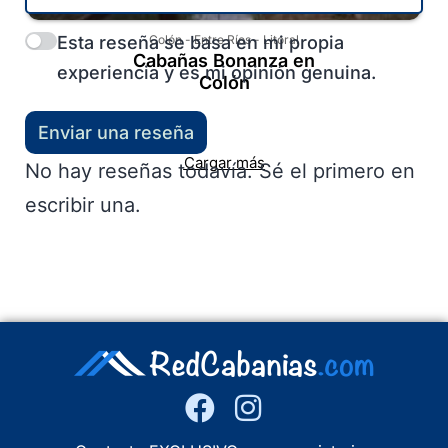
Esta reseña se basa en mi propia
Colón
-
Entre Ríos
-
Litoral
Cabañas Bonanza en
experiencia y es mi opinión genuina.
Colón
Enviar una reseña
Cargar más
No hay reseñas todavía. Sé el primero en
escribir una.