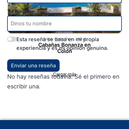
Tu nombre
Esta reseña se basa en mi propia
Colón
-
Entre Ríos
-
Litoral
Cabañas Bonanza en
experiencia y es mi opinión genuina.
Colón
Enviar una reseña
Cargar más
No hay reseñas todavía. Sé el primero en
escribir una.