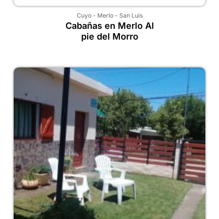
Cuyo
-
Merlo
-
San Luis
Cabañas en Merlo Al
pie del Morro