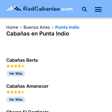
Buenos Aires
Costa Atlántica
Publicar mi propie
Home
>
Buenos Aires
>
Punta Indio
Cabañas en Punta Indio
Cabañas Berta
Ver Más
Cabañas Amanecer
Ver Más