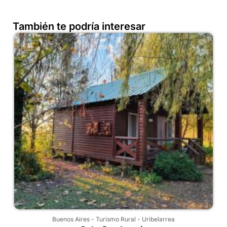
También te podría interesar
Buenos Aires
-
Turismo Rural
-
Uribelarrea