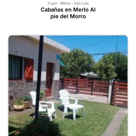
Cuyo
-
Merlo
-
San Luis
Cabañas en Merlo Al
pie del Morro