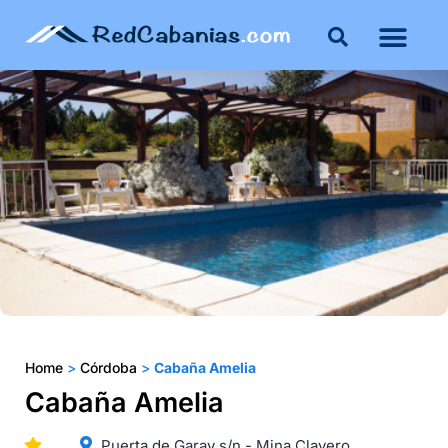
Buenos Aires
Costa Atlántica
Publicar mi propie
Home
>
Córdoba
>
Cabaña Amelia
Cabaña Amelia
Puerta de Garay s/n - Mina Clavero