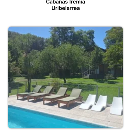
Cabañas Iremía
Uribelarrea