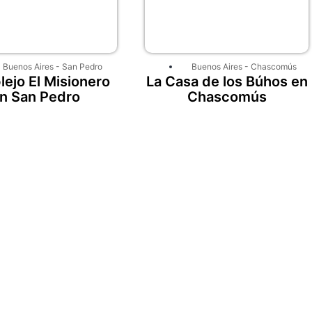
Buenos Aires
-
San Pedro
Buenos Aires
-
Chascomús
ejo El Misionero
La Casa de los Búhos en
n San Pedro
Chascomús