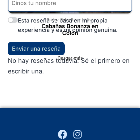
Esta reseña se basa en mi propia
Colón
-
Entre Ríos
-
Litoral
Cabañas Bonanza en
experiencia y es mi opinión genuina.
Colón
Enviar una reseña
Cargar más
No hay reseñas todavía. Sé el primero en
escribir una.