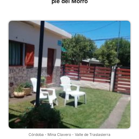
pie del Morro
Córdoba
-
Mina Clavero
-
Valle de Traslasierra