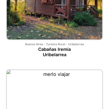
Buenos Aires
-
Turismo Rural
-
Uribelarrea
Cabañas Iremía
Uribelarrea