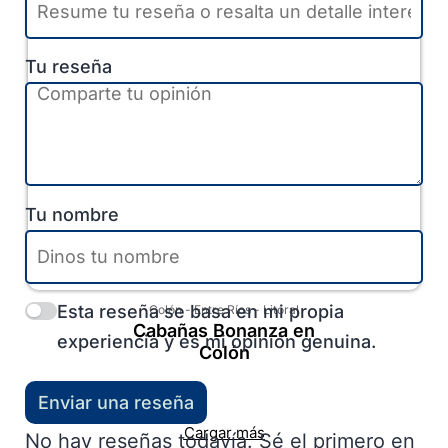
Tu reseña
Tu nombre
Esta reseña se basa en mi propia
Colón
-
Entre Ríos
-
Litoral
Cabañas Bonanza en
experiencia y es mi opinión genuina.
Colón
Enviar una reseña
Cargar más
No hay reseñas todavía. Sé el primero en