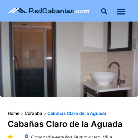
Buenos Aires
Costa Atlántica
Publicar mi propie
Home
>
Córdoba
>
Cabañas Claro de la Aguada
Cabañas Claro de la Aguada
Concordia esquina Guayquiraro, Villa