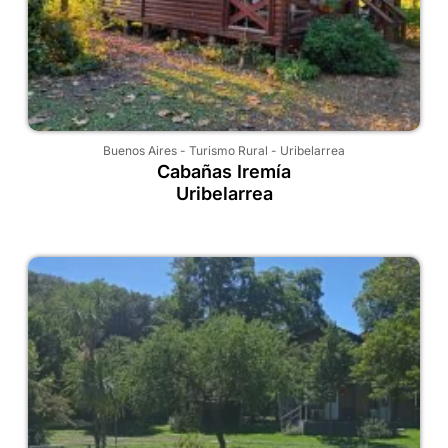
Buenos Aires
-
Turismo Rural
-
Uribelarrea
Cabañas Iremía
Uribelarrea