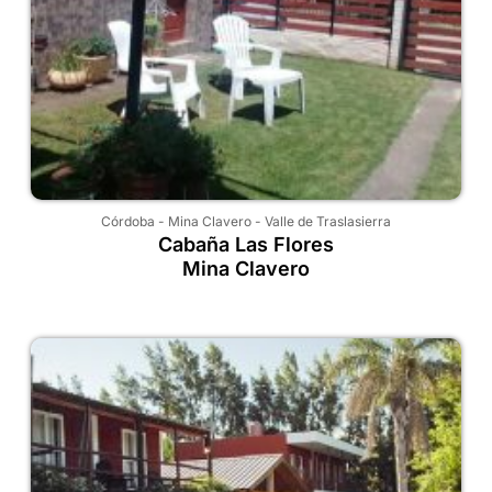
Córdoba
-
Mina Clavero
-
Valle de Traslasierra
Cabaña Las Flores
Mina Clavero