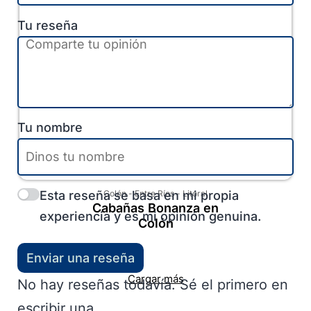
Tu reseña
Tu nombre
Esta reseña se basa en mi propia
Colón
-
Entre Ríos
-
Litoral
Cabañas Bonanza en
experiencia y es mi opinión genuina.
Colón
Enviar una reseña
Cargar más
No hay reseñas todavía. Sé el primero en
escribir una.