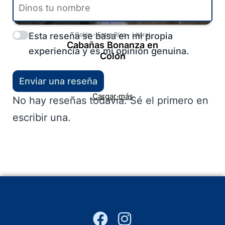
Esta reseña se basa en mi propia
Colón
-
Entre Ríos
-
Litoral
Cabañas Bonanza en
experiencia y es mi opinión genuina.
Colón
Enviar una reseña
Cargar más
No hay reseñas todavía. Sé el primero en
escribir una.