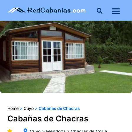
Buenos Aires
Costa Atlántica
Publicar mi propie
Home
>
Cuyo
>
Cabañas de Chacras
Cabañas de Chacras
Cuyo > Mendoza > Chacras de Coria