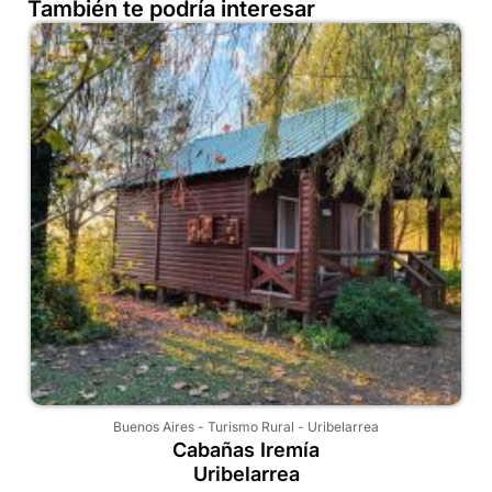
También te podría interesar
Buenos Aires
-
Turismo Rural
-
Uribelarrea
Cabañas Iremía
Uribelarrea