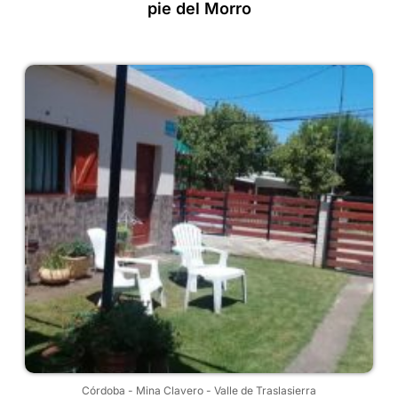
pie del Morro
Córdoba
-
Mina Clavero
-
Valle de Traslasierra