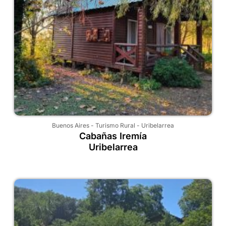
Buenos Aires
-
Turismo Rural
-
Uribelarrea
Cabañas Iremía
Uribelarrea