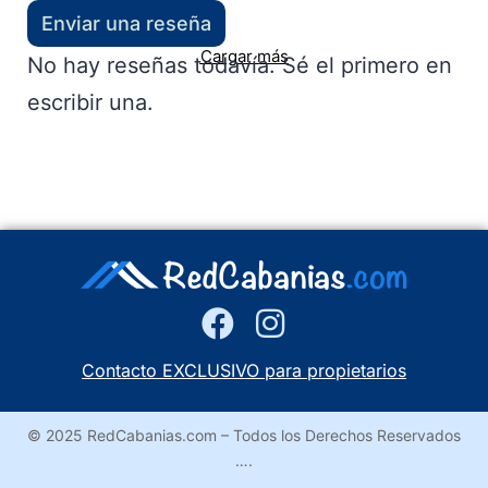
Enviar una reseña
Cargar más
No hay reseñas todavía. Sé el primero en
escribir una.
Contacto EXCLUSIVO para propietarios
© 2025 RedCabanias.com – Todos los Derechos Reservados
….