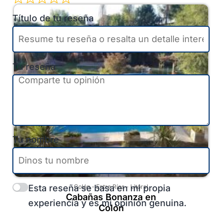
Título de tu reseña
Tu reseña
Tu nombre
Esta reseña se basa en mi propia
Colón
-
Entre Ríos
-
Litoral
Cabañas Bonanza en
experiencia y es mi opinión genuina.
Colón