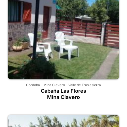
Córdoba
-
Mina Clavero
-
Valle de Traslasierra
Cabaña Las Flores
Mina Clavero