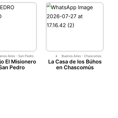
enos Aires
-
San Pedro
Buenos Aires
-
Chascomús
o El Misionero
La Casa de los Búhos
San Pedro
en Chascomús