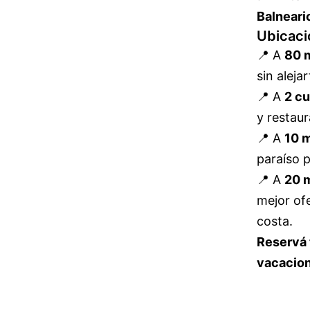
Balneario
Ubicaci
📍 A
80 m
sin aleja
📍 A
2 cu
y restaur
📍 A
10 m
paraíso p
📍 A
20 m
mejor of
costa.
Reservá 
vacacion