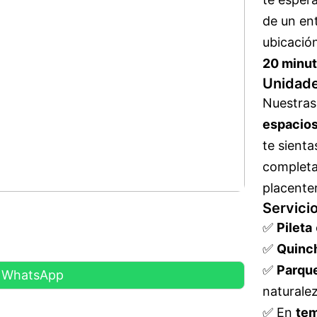
de un en
ubicación
20 minut
Unidade
Nuestras
espacios
te sient
completa
placente
Servici
✅
Pileta
✅
Quinch
✅
Parque
r WhatsApp
naturalez
✅ En
tem