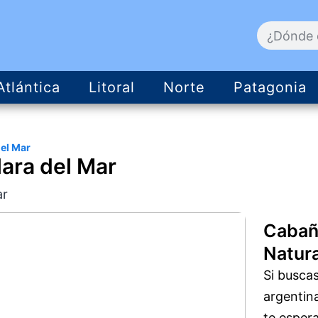
Atlántica
Litoral
Norte
Patagonia
del Mar
lara del Mar
ar
Cabaña
Natura
Si busca
argentin
te espera