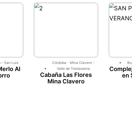
o
-
San Luis
Córdoba
-
Mina Clavero
-
Bu
erlo Al
Complej
Valle de Traslasierra
Cabaña Las Flores
orro
en 
Mina Clavero