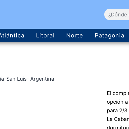
Atlántica
Litoral
Norte
Patagonia
ía-San Luis- Argentina
El compl
opción a 
para 2/3
La Cabani
dormitor