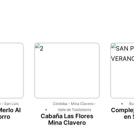
o
-
San Luis
Córdoba
-
Mina Clavero
-
Bu
erlo Al
Complej
Valle de Traslasierra
Cabaña Las Flores
orro
en 
Mina Clavero