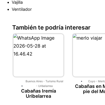
Vajilla
Ventilador
También te podría interesar
Buenos Aires
-
Turismo Rural
Cuyo
-
Merl
Cabañas en M
-
Uribelarrea
Cabañas Iremía
pie del M
Uribelarrea