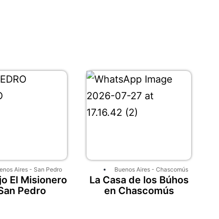
enos Aires
-
San Pedro
Buenos Aires
-
Chascomús
o El Misionero
La Casa de los Búhos
San Pedro
en Chascomús