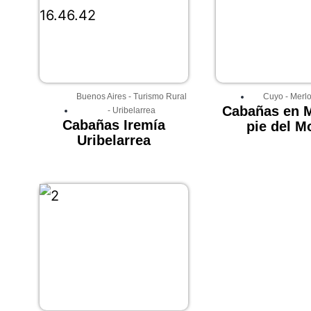
Buenos Aires
-
Turismo Rural
Cuyo
-
Merl
Cabañas en M
-
Uribelarrea
Cabañas Iremía
pie del M
Uribelarrea