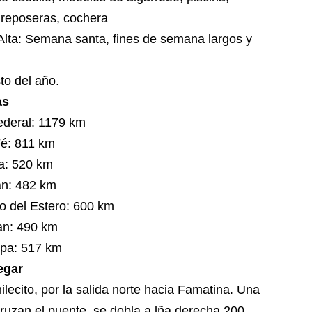
 reposeras, cochera
 Alta: Semana santa, fines de semana largos y
to del año.
as
ederal: 1179 km
Fé: 811 km
a: 520 km
n: 482 km
o del Estero: 600 km
an: 490 km
pa: 517 km
egar
lecito, por la salida norte hacia Famatina. Una
ruzan el puente, se dobla a lña derecha 200