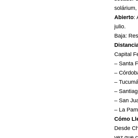
solárium,
Abierto
:
julio.
Baja: Res
Distanci
Capital F
– Santa 
– Córdob
– Tucumá
– Santiag
– San Ju
– La Pam
Cómo Ll
Desde Chi
vez que c