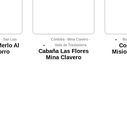
o
-
San Luis
Córdoba
-
Mina Clavero
-
Bu
erlo Al
Co
Valle de Traslasierra
Cabaña Las Flores
orro
Misio
Mina Clavero