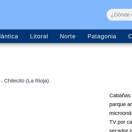
lántica
Litoral
Norte
Patagonia
C
 Chilecito (La Rioja)
Cabañas d
parque ar
microonda
TV por ca
secador d