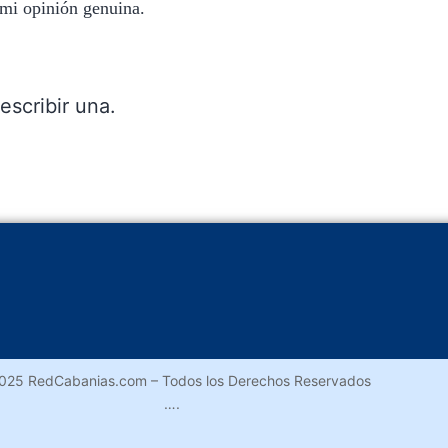
 mi opinión genuina.
escribir una.
025 RedCabanias.com – Todos los Derechos Reservados
….