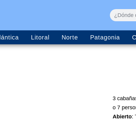
lántica
Litoral
Norte
Patagonia
C
3 cabañas
o 7 perso
Abierto
: