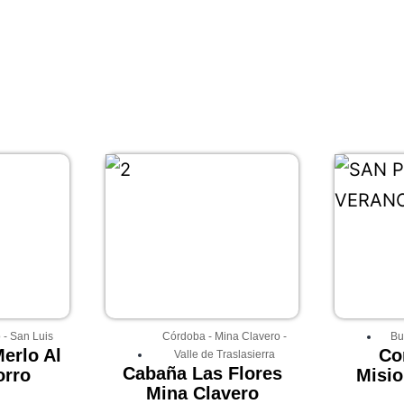
o
-
San Luis
Córdoba
-
Mina Clavero
-
Bu
erlo Al
Co
Valle de Traslasierra
Cabaña Las Flores
orro
Misio
Mina Clavero