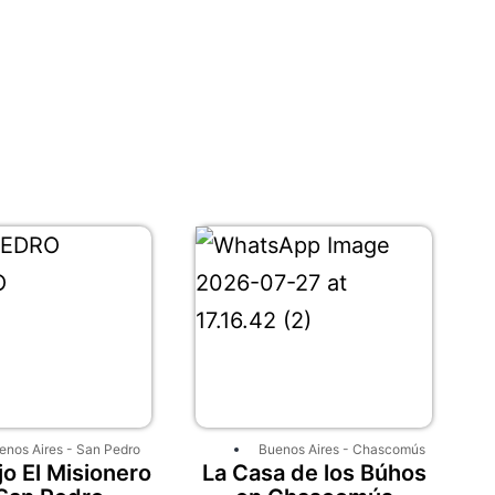
enos Aires
-
San Pedro
Buenos Aires
-
Chascomús
o El Misionero
La Casa de los Búhos