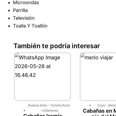
Microondas
Parrilla
Televisión
Toalla Y Toallón
También te podría interesar
Buenos Aires
-
Turismo Rural
Cuyo
-
Merl
Cabañas en M
-
Uribelarrea
Cabañas Iremía