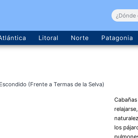
Atlántica
Litoral
Norte
Patagonia
Escondido (Frente a Termas de la Selva)
Cabañas 
relajarse
naturalez
los pájar
pulmones