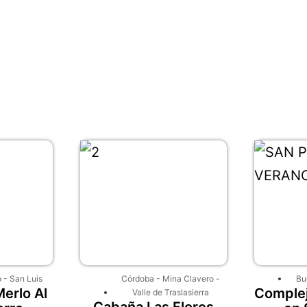
o
-
San Luis
Córdoba
-
Mina Clavero
-
Bu
erlo Al
Complej
Valle de Traslasierra
Cabaña Las Flores