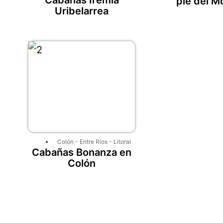
pie del M
Uribelarrea
Colón
-
Entre Ríos
-
Litoral
Cabañas Bonanza en
Colón