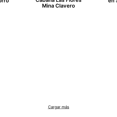
orro
en 
Mina Clavero
Cargar más