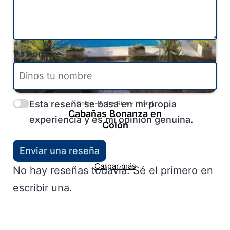
Tu nombre
Esta reseña se basa en mi propia
Colón
-
Entre Ríos
-
Litoral
Cabañas Bonanza en
experiencia y es mi opinión genuina.
Colón
Enviar una reseña
Cargar más
No hay reseñas todavía. Sé el primero en
escribir una.