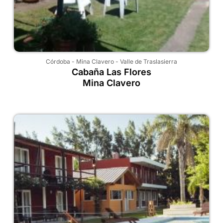
Córdoba
-
Mina Clavero
-
Valle de Traslasierra
Cabaña Las Flores
Mina Clavero