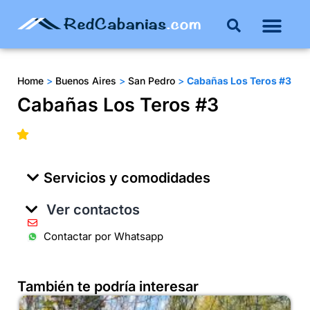
Buenos Aires
Costa Atlántica
Publicar mi propie
Home
>
Buenos Aires
>
San Pedro
>
Cabañas Los Teros #3
Cabañas Los Teros #3
Servicios y comodidades
Ver contactos
Contactar por Whatsapp
También te podría interesar