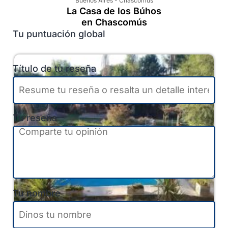
Buenos Aires
-
Chascomús
La Casa de los Búhos
en Chascomús
Tu puntuación global
Título de tu reseña
Tu reseña
Tu nombre