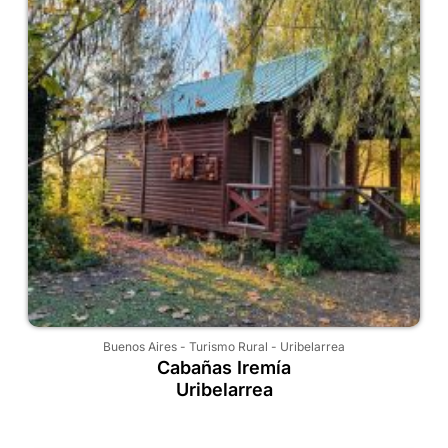
Buenos Aires
-
Turismo Rural
-
Uribelarrea
Cabañas Iremía
Uribelarrea