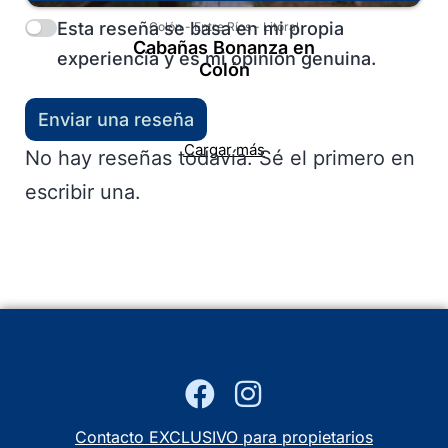
Esta reseña se basa en mi propia
Colón
-
Entre Ríos
-
Litoral
Cabañas Bonanza en
experiencia y es mi opinión genuina.
Colón
Enviar una reseña
Cargar más
No hay reseñas todavía. Sé el primero en
escribir una.
Contacto EXCLUSIVO para propietarios