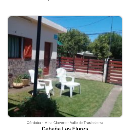
Córdoba
-
Mina Clavero
-
Valle de Traslasierra
Cabaña Las Flores