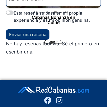
Esta reseña se basa en mi propia
Colón
-
Entre Ríos
-
Litoral
Cabañas Bonanza en
experiencia y es mi opinión genuina.
Colón
Enviar una reseña
Cargar más
No hay reseñas todavía. Sé el primero en
escribir una.