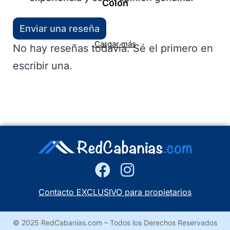
Colón
Enviar una reseña
Cargar más
No hay reseñas todavía. Sé el primero en
escribir una.
Contacto EXCLUSIVO para propietarios
© 2025 RedCabanias.com – Todos los Derechos Reservados