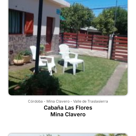
Córdoba
-
Mina Clavero
-
Valle de Traslasierra
Cabaña Las Flores
Mina Clavero