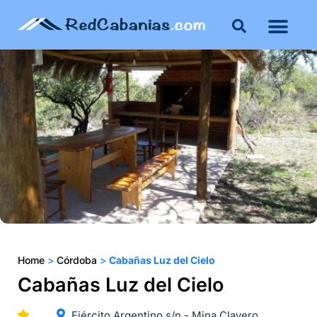
Buenos Aires
Costa Atlántica
Publicar mi propie
Home
>
Córdoba
>
Cabañas Luz del Cielo
Cabañas Luz del Cielo
Ejército Argentino s/n - Mina Clavero