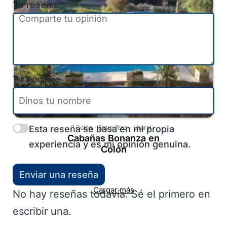
Tu reseña
Tu nombre
Esta reseña se basa en mi propia
Colón
-
Entre Ríos
-
Litoral
Cabañas Bonanza en
experiencia y es mi opinión genuina.
Colón
Enviar una reseña
Cargar más
No hay reseñas todavía. Sé el primero en
escribir una.