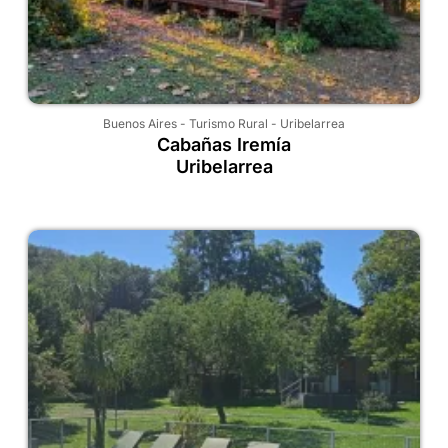
Buenos Aires
-
Turismo Rural
-
Uribelarrea
Cabañas Iremía
Uribelarrea