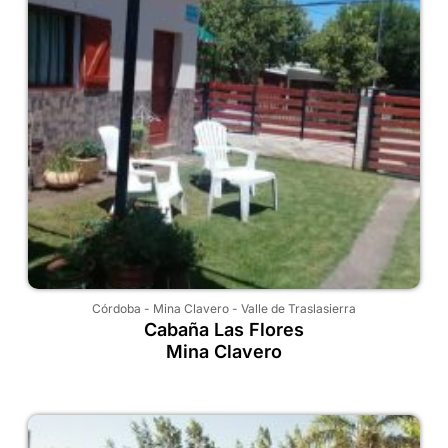
Córdoba
-
Mina Clavero
-
Valle de Traslasierra
Cabaña Las Flores
Mina Clavero