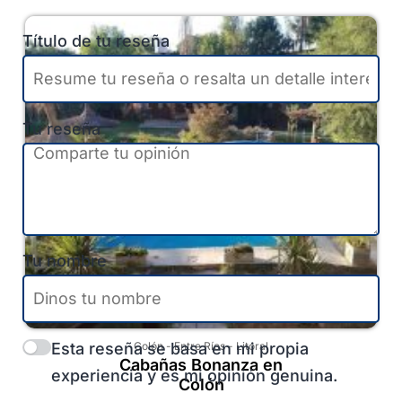
Título de tu reseña
Tu reseña
Tu nombre
Esta reseña se basa en mi propia
Colón
-
Entre Ríos
-
Litoral
Cabañas Bonanza en
experiencia y es mi opinión genuina.
Colón