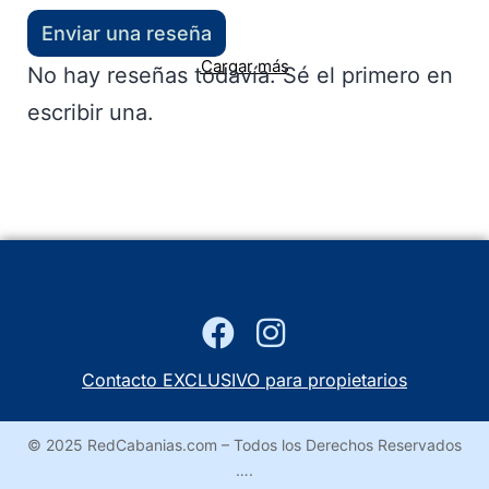
Enviar una reseña
Cargar más
No hay reseñas todavía. Sé el primero en
escribir una.
Contacto EXCLUSIVO para propietarios
© 2025 RedCabanias.com – Todos los Derechos Reservados
….