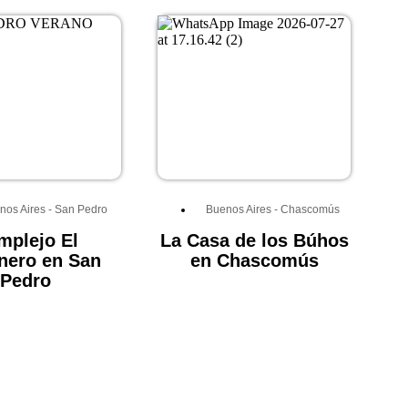
nos Aires
-
San Pedro
Buenos Aires
-
Chascomús
mplejo El
La Casa de los Búhos
nero en San
en Chascomús
Pedro