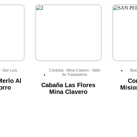
-
San Luis
Córdoba
-
Mina Clavero
-
Valle
Bue
de Traslasierra
erlo Al
Co
Cabaña Las Flores
orro
Misio
Mina Clavero