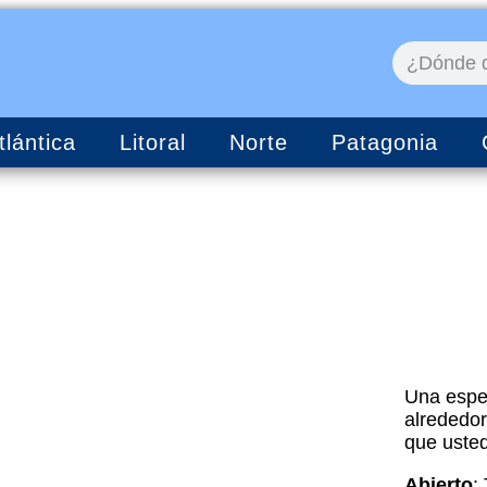
tlántica
Litoral
Norte
Patagonia
Una espec
alrededor
que usted
Abierto
: