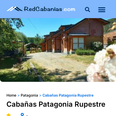
Buenos Aires
Costa Atlántica
Publicar mi propie
Home
>
Patagonia
>
Cabañas Patagonia Rupestre
Cabañas Patagonia Rupestre
-