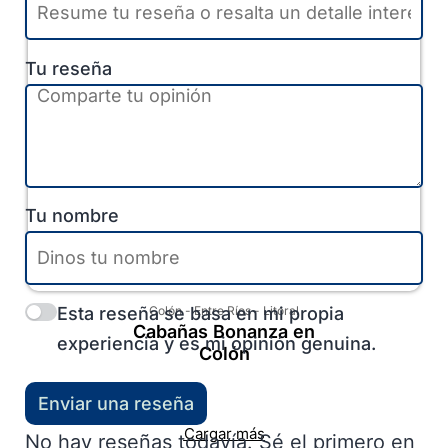
Tu reseña
Tu nombre
Esta reseña se basa en mi propia
Colón
-
Entre Ríos
-
Litoral
Cabañas Bonanza en
experiencia y es mi opinión genuina.
Colón
Enviar una reseña
Cargar más
No hay reseñas todavía. Sé el primero en