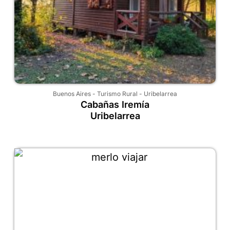
Buenos Aires
-
Turismo Rural
-
Uribelarrea
Cabañas Iremía
Uribelarrea