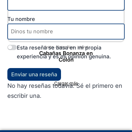
Tu nombre
Esta reseña se basa en mi propia
Colón
-
Entre Ríos
-
Litoral
Cabañas Bonanza en
experiencia y es mi opinión genuina.
Colón
Enviar una reseña
Cargar más
No hay reseñas todavía. Sé el primero en
escribir una.