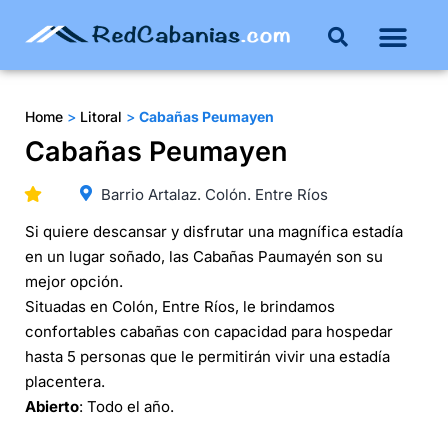
Buenos Aires
Costa Atlántica
Publicar mi propie
Home
>
Litoral
>
Cabañas Peumayen
Cabañas Peumayen
Barrio Artalaz. Colón. Entre Ríos
Si quiere descansar y disfrutar una magnífica estadía
en un lugar soñado, las Cabañas Paumayén son su
mejor opción.
Situadas en Colón, Entre Ríos, le brindamos
confortables cabañas con capacidad para hospedar
hasta 5 personas que le permitirán vivir una estadía
placentera.
Abierto
: Todo el año.