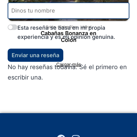
Esta reseña se basa en mi propia
Colón
-
Entre Ríos
-
Litoral
Cabañas Bonanza en
experiencia y es mi opinión genuina.
Colón
Enviar una reseña
Cargar más
No hay reseñas todavía. Sé el primero en
escribir una.