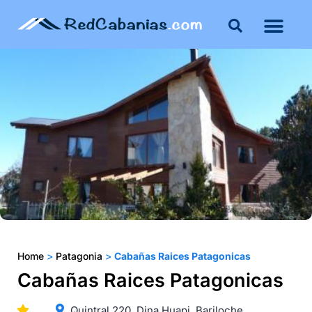
Buenos Aires
Costa Atlántica
Publicar mi propie
Home
>
Patagonia
>
Cabañas Raices Patagonicas
Cabañas Raices Patagonicas
Quintral 220. Dina Huapi. Bariloche