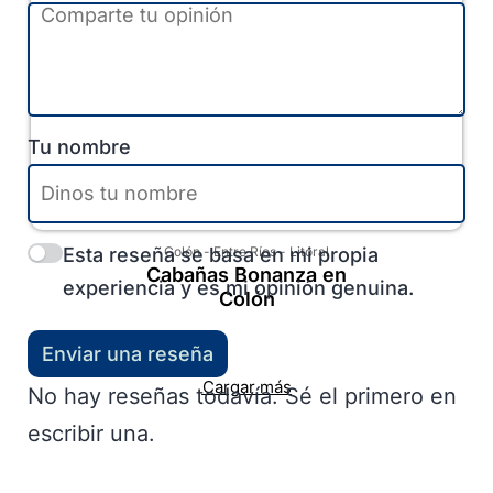
Tu nombre
Esta reseña se basa en mi propia
Colón
-
Entre Ríos
-
Litoral
Cabañas Bonanza en
experiencia y es mi opinión genuina.
Colón
Enviar una reseña
Cargar más
No hay reseñas todavía. Sé el primero en
escribir una.