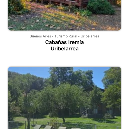
Buenos Aires
-
Turismo Rural
-
Uribelarrea
Cabañas Iremía
Uribelarrea