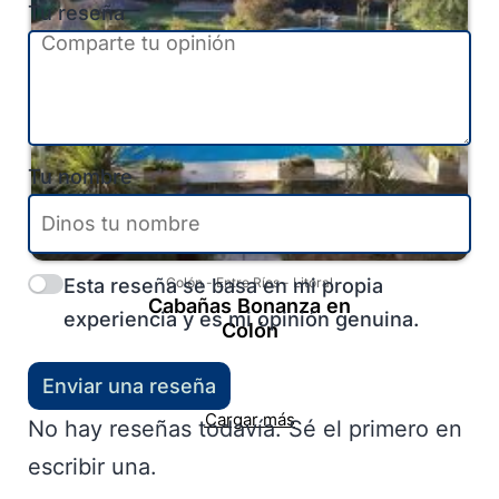
Tu reseña
Tu nombre
Esta reseña se basa en mi propia
Colón
-
Entre Ríos
-
Litoral
Cabañas Bonanza en
experiencia y es mi opinión genuina.
Colón
Enviar una reseña
Cargar más
No hay reseñas todavía. Sé el primero en
escribir una.