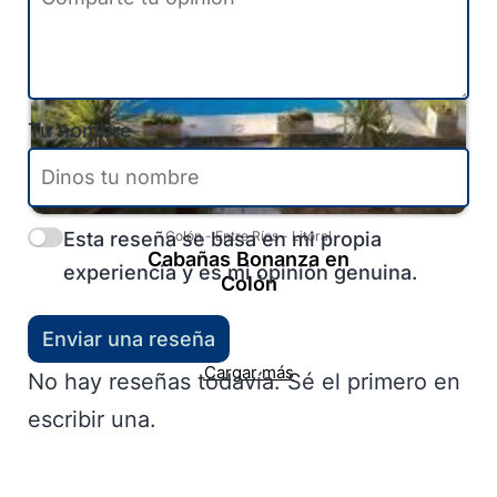
Tu nombre
Esta reseña se basa en mi propia
Colón
-
Entre Ríos
-
Litoral
Cabañas Bonanza en
experiencia y es mi opinión genuina.
Colón
Enviar una reseña
Cargar más
No hay reseñas todavía. Sé el primero en
escribir una.