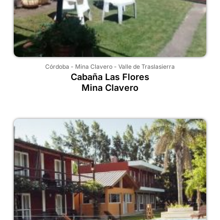
Córdoba
-
Mina Clavero
-
Valle de Traslasierra
Cabaña Las Flores
Mina Clavero