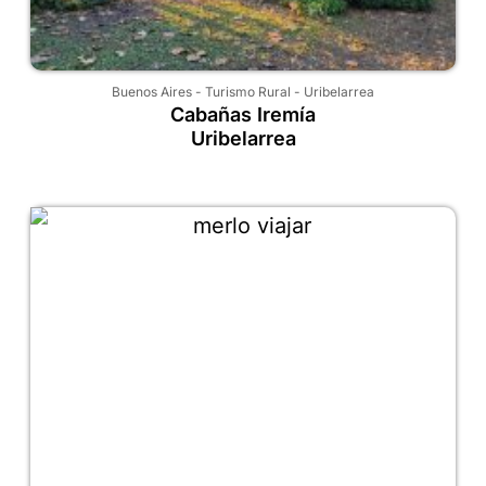
Buenos Aires
-
Turismo Rural
-
Uribelarrea
Cabañas Iremía
Uribelarrea