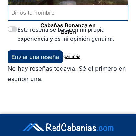
Colón
-
Entre Ríos
-
Litoral
Cabañas Bonanza en
Esta reseña se basa en mi propia
Colón
experiencia y es mi opinión genuina.
Cargar más
Enviar una reseña
No hay reseñas todavía. Sé el primero en
escribir una.