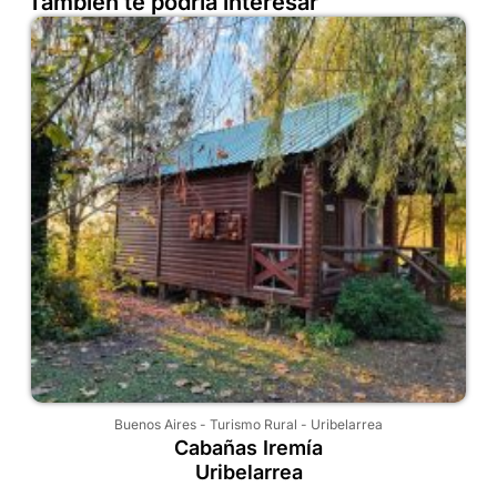
También te podría interesar
Buenos Aires
-
Turismo Rural
-
Uribelarrea
Cabañas Iremía
Uribelarrea