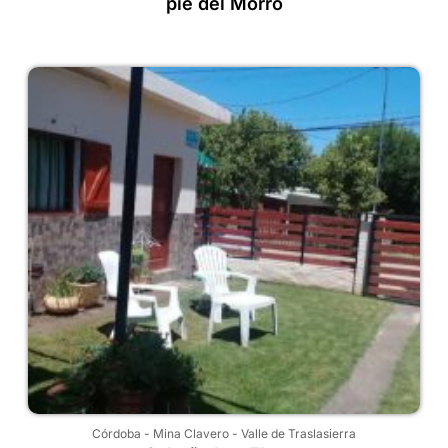
pie del Morro
Córdoba
-
Mina Clavero
-
Valle de Traslasierra