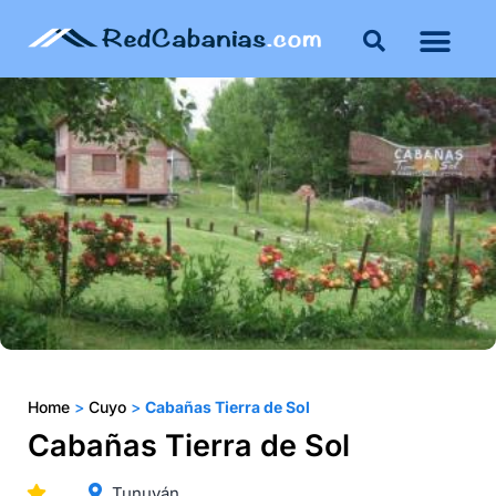
Buenos Aires
Costa Atlántica
Publicar mi propie
Home
>
Cuyo
>
Cabañas Tierra de Sol
Cabañas Tierra de Sol
Tunuyán