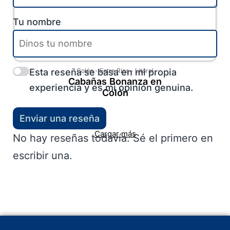
Tu nombre
Esta reseña se basa en mi propia
Colón
-
Entre Ríos
-
Litoral
Cabañas Bonanza en
experiencia y es mi opinión genuina.
Colón
Enviar una reseña
Cargar más
No hay reseñas todavía. Sé el primero en
escribir una.