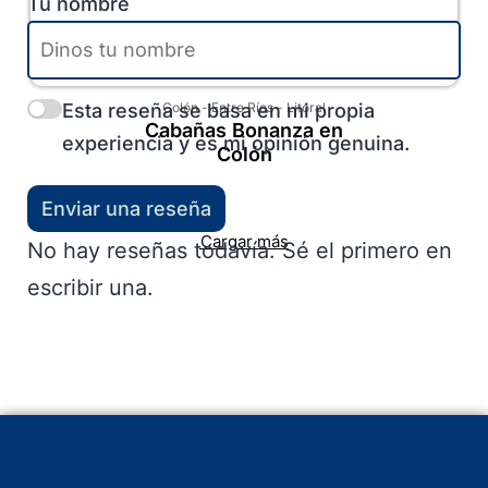
Tu nombre
Esta reseña se basa en mi propia
Colón
-
Entre Ríos
-
Litoral
Cabañas Bonanza en
experiencia y es mi opinión genuina.
Colón
Enviar una reseña
Cargar más
No hay reseñas todavía. Sé el primero en
escribir una.