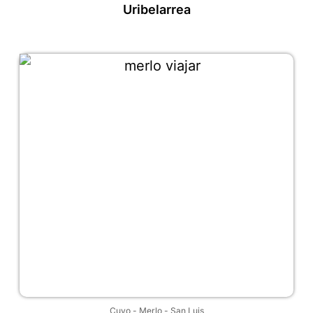
Uribelarrea
Cuyo
-
Merlo
-
San Luis