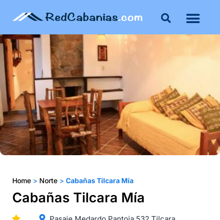
Buenos Aires
Costa Atlántica
Publicar mi propie
Home
>
Norte
>
Cabañas Tilcara Mía
Cabañas Tilcara Mía
Pasaje Medardo Pantoja 532 Tilcara