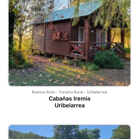
Buenos Aires
-
Turismo Rural
-
Uribelarrea
Cabañas Iremía
Uribelarrea