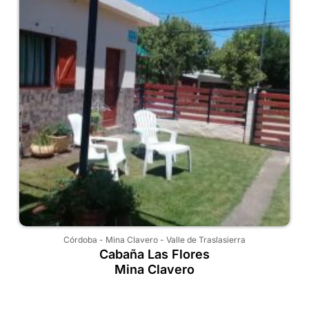
Córdoba
-
Mina Clavero
-
Valle de Traslasierra
Cabaña Las Flores
Mina Clavero