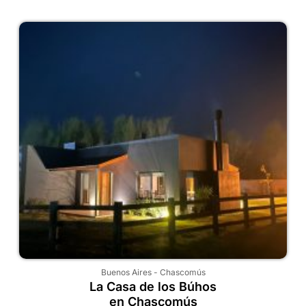
Buenos Aires
-
Chascomús
La Casa de los Búhos
en Chascomús