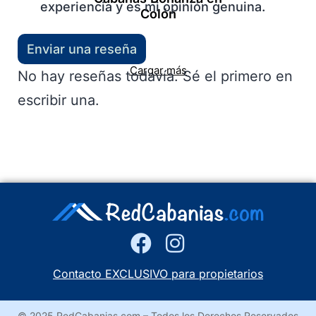
experiencia y es mi opinión genuina.
Colón
Enviar una reseña
Cargar más
No hay reseñas todavía. Sé el primero en
escribir una.
Contacto EXCLUSIVO para propietarios
© 2025 RedCabanias.com – Todos los Derechos Reservados