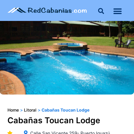
Home
>
Litoral
>
Cabañas Toucan Lodge
Cabañas Toucan Lodge
Calle San Vicente 259- Puerto Iguazú