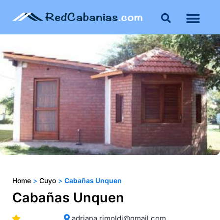
Buenos Aires
Costa Atlántica
Publicar mi propie
Home
>
Cuyo
>
Cabañas Unquen
Cabañas Unquen
adriana.rimoldi@gmail.com