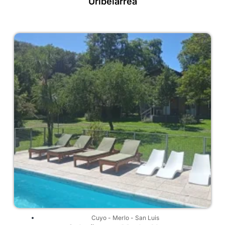
Uribelarrea
Cuyo
-
Merlo
-
San Luis